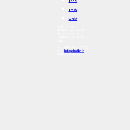
Tribal
Trash
World
indie.it s.a.s.
di Nello Simioni & C.
Via Inferiore, 31
31100 Treviso (TV)
Italy
Tel. +39.320.3051062
Mail
info@indie.it
P.I.04717750261