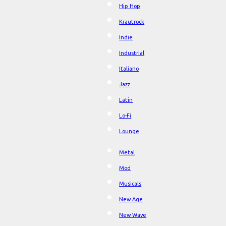
Hip Hop
Krautrock
Indie
Industrial
Italiano
Jazz
Latin
Lo-Fi
Lounge
Metal
Mod
Musicals
New Age
New Wave