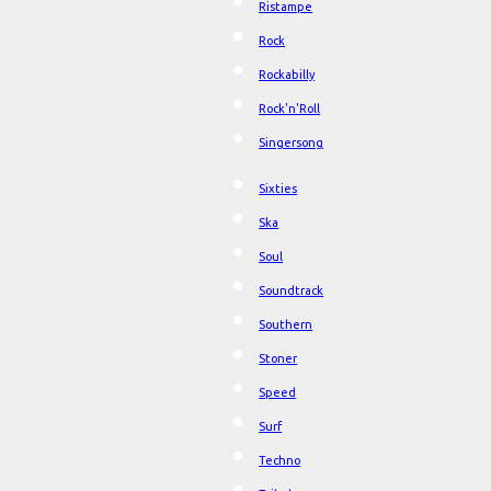
Ristampe
Rock
Rockabilly
Rock'n'Roll
Singersong
Sixties
Ska
Soul
Soundtrack
Southern
Stoner
Speed
Surf
Techno