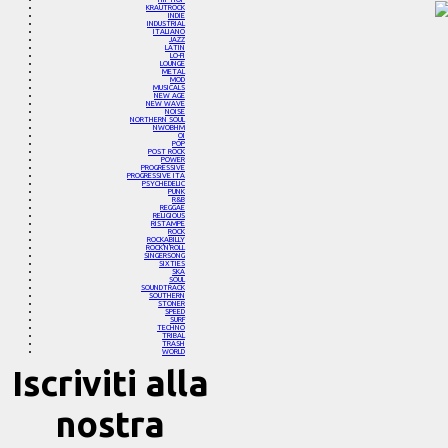
KRAUTROCK
INDIE
INDUSTRIAL
ITALIANO
JAZZ
LATIN
LO-FI
LOUNGE
METAL
MOD
MUSICALS
NEW AGE
NEW WAVE
NOISE
NORTHERN SOUL
NWOBHM
OI
POP
POST ROCK
POWER
PROGRESSIVE
PROGRESSIVE ITA
PSYCHEDELIC
PUNK
R&B
REGGAE
RELIGIOUS
RISTAMPE
ROCK
ROCKABILLY
ROCK'N'ROLL
SINGERSONG
SIXTIES
SKA
SOUL
SOUNDTRACK
SOUTHERN
STONER
SPEED
SURF
TECHNO
TRIBAL
TRASH
WORLD
Iscriviti alla
nostra