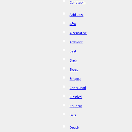
Condizioni
Acid Jazz
Afro
Alternative
Ambient
Beat
Black
Blues
Britpop
Cantautori
Classical
Country
Dark
Death