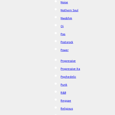
Noise
Nothern Soul
Nwobhm
Oi
Pop
Postorock
Power
Progressive
Progressive Ita
Psychedelic
Punk
R&B
Reggae
Religious