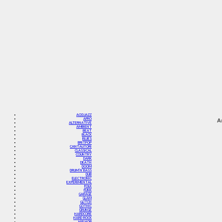
ACIDJAZZ
AFRO
A
ALTERNATIVE
AMBIENT
BEAT
BLACK
BLUES
BRITPOP
CANTAUTORI
CLASSICAL
COUNTRY
DARK
DEATH
DOOM
DRUM’N’BASS
DUB
ELECTRONIC
EXPERIMENTAL
FOLK
FUNK
GARAGE
GLAM
GLITCH
GOTHIC
GRUNGE
HARDCORE
HARD ROCK
HIP HOP