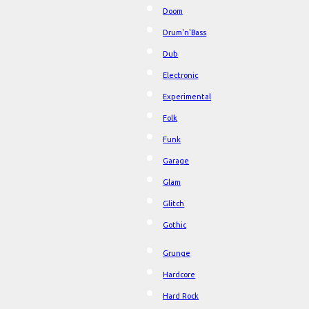
Doom
Drum'n'Bass
Dub
Electronic
Experimental
Folk
Funk
Garage
Glam
Glitch
Gothic
Grunge
Hardcore
Hard Rock